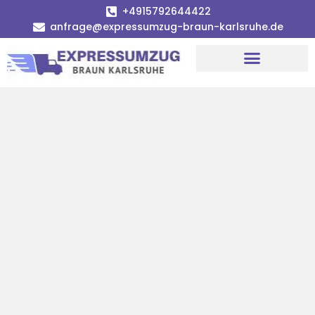
+4915792644422
anfrage@expressumzug-braun-karlsruhe.de
Umzugsunternehmen Karlsruhe
Umzugsservice Karlsruhe