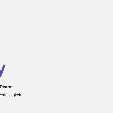
y
 Dearne
rlässigkeit,