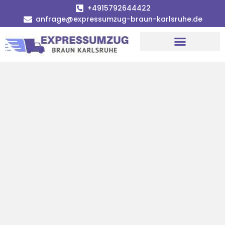
+4915792644422
anfrage@expressumzug-braun-karlsruhe.de
Umzugsunternehmen Karlsruhe
Umzugsservice Karlsruhe