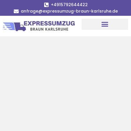
+4915792644422
anfrage@expressumzug-braun-karlsruhe.de
Umzugsunternehmen Karlsruhe
Umzugsservice Karlsruhe