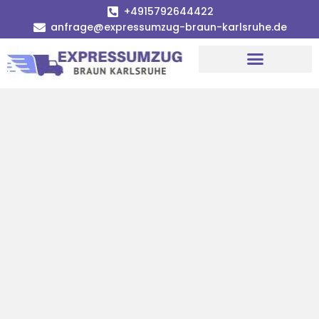
+4915792644422
anfrage@expressumzug-braun-karlsruhe.de
Umzugsunternehmen Karlsruhe
Umzugsservice Karlsruhe