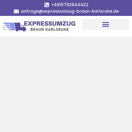
+4915792644422
anfrage@expressumzug-braun-karlsruhe.de
Umzugsunternehmen Karlsruhe
Umzugsservice Karlsruhe