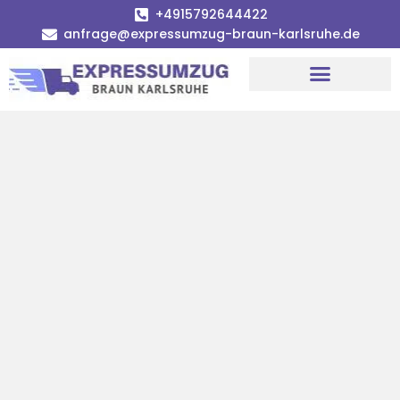
+4915792644422
anfrage@expressumzug-braun-karlsruhe.de
Umzugsunternehmen Karlsruhe
Umzugsservice Karlsruhe