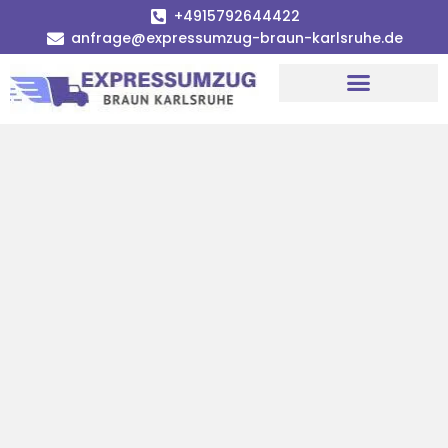
+4915792644422
anfrage@expressumzug-braun-karlsruhe.de
Umzugsunternehmen Karlsruhe
Umzugsservice Karlsruhe