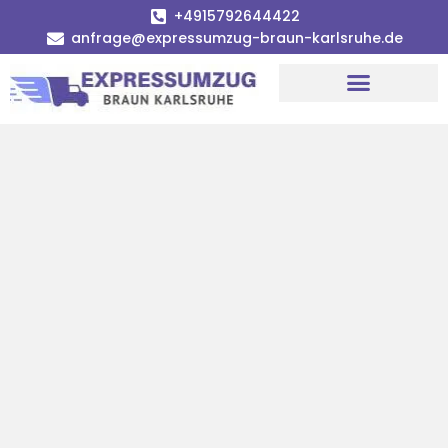
+4915792644422
anfrage@expressumzug-braun-karlsruhe.de
Umzugsunternehmen Karlsruhe
Umzugsservice Karlsruhe