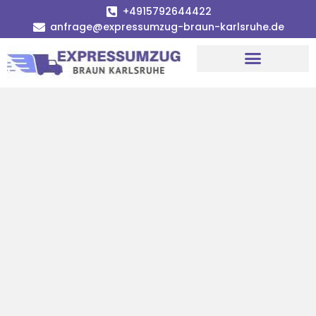
+4915792644422
anfrage@expressumzug-braun-karlsruhe.de
Umzugsunternehmen Karlsruhe
Umzugsservice Karlsruhe