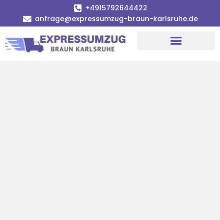
+4915792644422
anfrage@expressumzug-braun-karlsruhe.de
Umzugsunternehmen Karlsruhe
Umzugsservice Karlsruhe