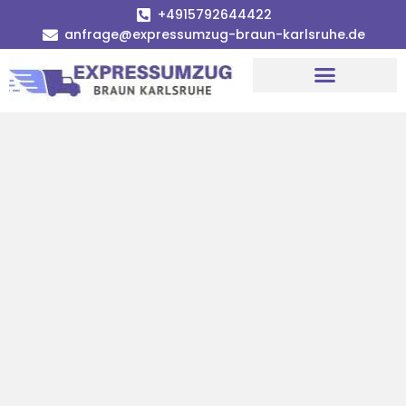
+4915792644422
anfrage@expressumzug-braun-karlsruhe.de
Umzugsunternehmen Karlsruhe
Umzugsservice Karlsruhe