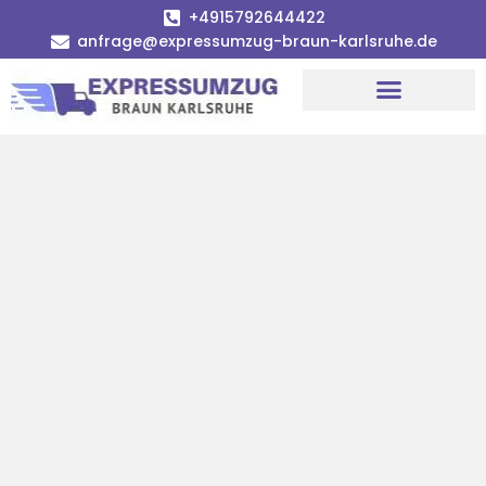
+4915792644422
anfrage@expressumzug-braun-karlsruhe.de
Umzugsunternehmen Karlsruhe
Umzugsservice Karlsruhe