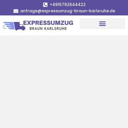
+4915792644422
anfrage@expressumzug-braun-karlsruhe.de
Umzugsunternehmen Karlsruhe
Umzugsservice Karlsruhe