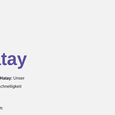
tay
Hatay:
Unser
chnelligkeit
n: