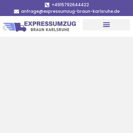
+4915792644422
anfrage@expressumzug-braun-karlsruhe.de
Umzugsunternehmen Karlsruhe
Umzugsservice Karlsruhe