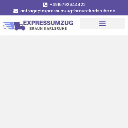
+4915792644422
anfrage@expressumzug-braun-karlsruhe.de
Umzugsunternehmen Karlsruhe
Umzugsservice Karlsruhe