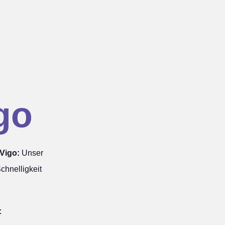
go
Vigo:
Unser
chnelligkeit
: