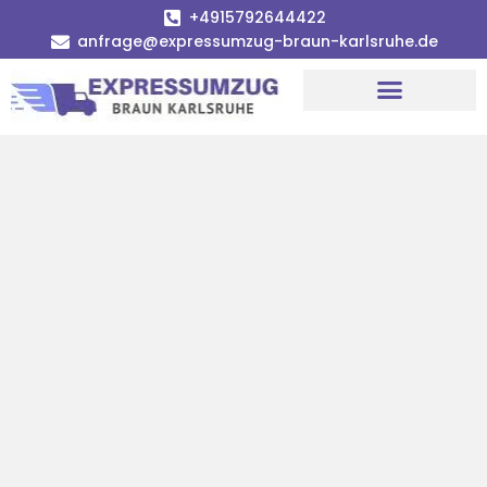
+4915792644422
anfrage@expressumzug-braun-karlsruhe.de
Umzugsunternehmen Karlsruhe
Umzugsservice Karlsruhe