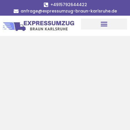
+4915792644422
anfrage@expressumzug-braun-karlsruhe.de
Umzugsunternehmen Karlsruhe
Umzugsservice Karlsruhe