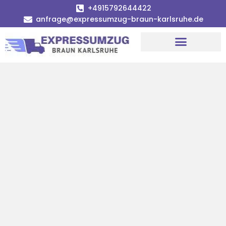
+4915792644422
anfrage@expressumzug-braun-karlsruhe.de
Umzugsunternehmen Karlsruhe
Umzugsservice Karlsruhe