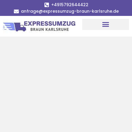
+4915792644422
anfrage@expressumzug-braun-karlsruhe.de
Umzugsunternehmen Karlsruhe
Umzugsservice Karlsruhe