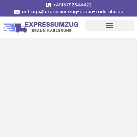
+4915792644422
anfrage@expressumzug-braun-karlsruhe.de
Umzugsunternehmen Karlsruhe
Umzugsservice Karlsruhe