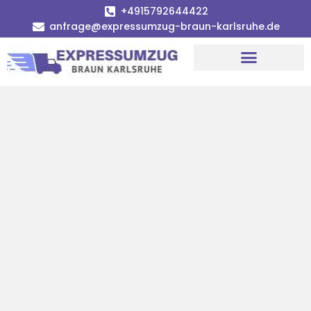
+4915792644422
anfrage@expressumzug-braun-karlsruhe.de
Umzugsunternehmen Karlsruhe
Umzugsservice Karlsruhe