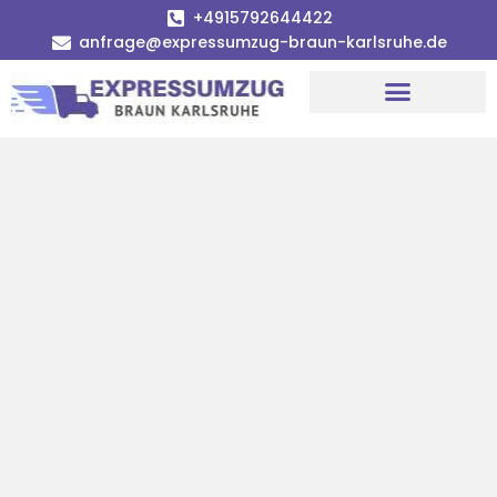
+4915792644422
anfrage@expressumzug-braun-karlsruhe.de
Umzugsunternehmen Karlsruhe
Umzugsservice Karlsruhe