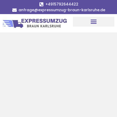
+4915792644422
anfrage@expressumzug-braun-karlsruhe.de
Umzugsunternehmen Karlsruhe
Umzugsservice Karlsruhe