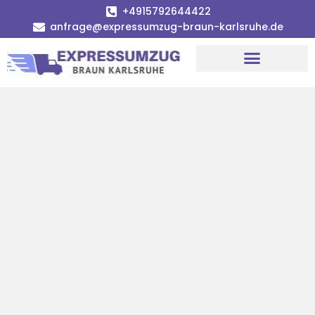
+4915792644422
anfrage@expressumzug-braun-karlsruhe.de
Umzugsunternehmen Karlsruhe
Umzugsservice Karlsruhe