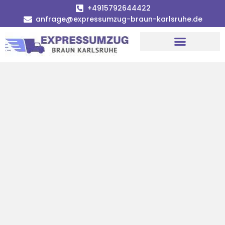
+4915792644422
anfrage@expressumzug-braun-karlsruhe.de
Umzugsunternehmen Karlsruhe
Umzugsservice Karlsruhe