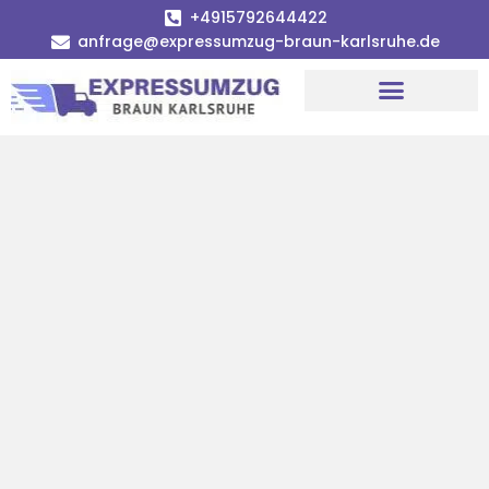
+4915792644422
anfrage@expressumzug-braun-karlsruhe.de
Umzugsunternehmen Karlsruhe
Umzugsservice Karlsruhe