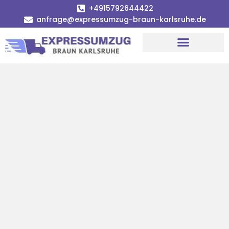
+4915792644422
anfrage@expressumzug-braun-karlsruhe.de
Umzugsunternehmen Karlsruhe
Umzugsservice Karlsruhe