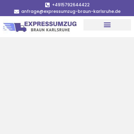
+4915792644422
anfrage@expressumzug-braun-karlsruhe.de
Umzugsunternehmen Karlsruhe
Umzugsservice Karlsruhe