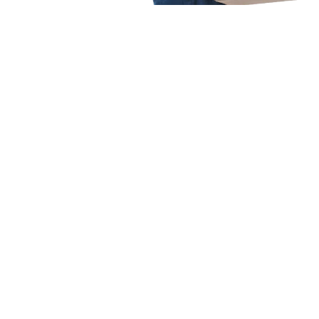
Unsere Mission
Ihr Umzug von Karlsruhe
nach Siegen
Unsere Mission bei Expressumzug Braun ist einfach: