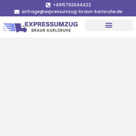
+4915792644422
anfrage@expressumzug-braun-karlsruhe.de
Umzugsunternehmen Karlsruhe
Umzugsservice Karlsruhe