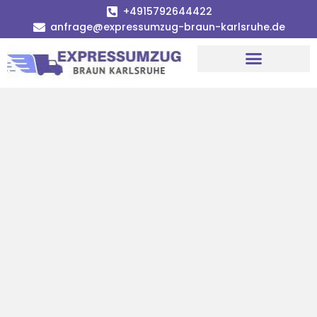
+4915792644422
anfrage@expressumzug-braun-karlsruhe.de
Umzugsunternehmen Karlsruhe
Umzugsservice Karlsruhe