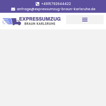
+4915792644422
anfrage@expressumzug-braun-karlsruhe.de
Umzugsunternehmen Karlsruhe
Umzugsservice Karlsruhe