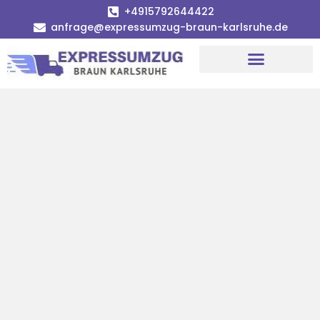
+4915792644422
anfrage@expressumzug-braun-karlsruhe.de
Umzugsunternehmen Karlsruhe
Umzugsservice Karlsruhe