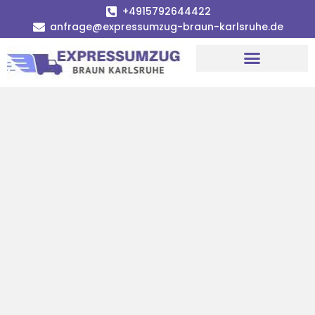
+4915792644422
anfrage@expressumzug-braun-karlsruhe.de
Umzugsunternehmen Karlsruhe
Umzugsservice Karlsruhe