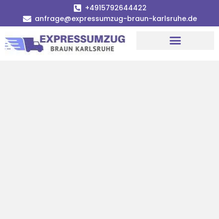
+4915792644422
anfrage@expressumzug-braun-karlsruhe.de
Umzugsunternehmen Karlsruhe
Umzugsservice Karlsruhe