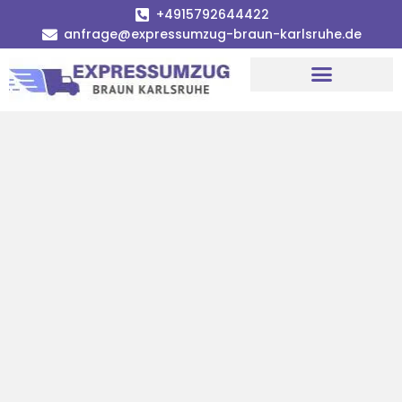
+4915792644422
anfrage@expressumzug-braun-karlsruhe.de
Umzugsunternehmen Karlsruhe
Umzugsservice Karlsruhe